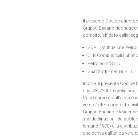
Il presente Codice etico-com
Gruppo Badano riconoscono e
compito, affidato dalla leg
SDP Distribuzione Petroli 
CLB Combustibili Lubrific
Petrolpont S.r.l.;
Guazzotti Energia S.r.l..
Inoltre, il presente Codice fa
Lgs. 231/2001 e definisce 
L’orientamento all’etica è i
verso l’intero contesto civ
Gruppo Badano è leader nella 
sue declinazioni: da quella 
lontano 1970) alla distribuzi
che deriva dall’unica vera fo