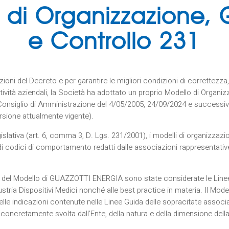
 di Organizzazione, 
e Controllo 231
ioni del Decreto e per garantire le migliori condizioni di correttezza,
tività aziendali, la Società ha adottato un proprio Modello di Organi
 Consiglio di Amministrazione del 4/05/2005, 24/09/2024 e success
rsione attualmente vigente).
islativa (art. 6, comma 3, D. Lgs. 231/2001), i modelli di organizzaz
di codici di comportamento redatti dalle associazioni rappresentative
one del Modello di GUAZZOTTI ENERGIA sono state considerate le Li
tria Dispositivi Medici nonché alle best practice in materia. Il Model
le indicazioni contenute nelle Linee Guida delle sopracitate associ
ità concretamente svolta dall’Ente, della natura e della dimensione del