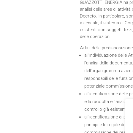
GUAZZOTTI ENERGIA ha proc
analisi delle aree di attivit
Decreto. In particolare, son
aziendale, il sistema di Cor
esistenti con soggetti terzi
delle operazioni.
Ai fini della predisposizi
all’individuazione delle At
l’analisi della documenta
dell’organigramma azienda
responsabili delle funzioni
potenziale commissione d
all’identificazione delle 
e la raccolta e l’analisi
controllo già esistenti ne
all’identificazione di prin
principi e le regole di p
commissione dei reati rile