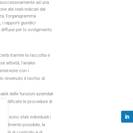
e successivamente ad una
one dei reati indicati dal
enza, l’organigramma
i rapporti giuridici
e diffuse per lo svolgimento
ocietà tramite la raccolta e
attività, l’analisi
interviste con i
to rinvenuto il rischio di
abili delle funzioni aziendali
identificate le procedure di
asi, sono stati individuati i
nevolmente possibile, la
menti di controllo e di