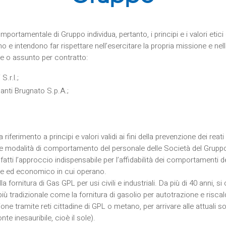
portamentale di Gruppo individua, pertanto, i principi e i valori etic
 intendono far rispettare nell’esercitare la propria missione e nell
ge o assunto per contratto:
S.r.l.;
anti Brugnato S.p.A.;
 riferimento a principi e valori validi ai fini della prevenzione dei reati 
le modalità di comportamento del personale delle Società del Grupp
nfatti l’approccio indispensabile per l’affidabilità dei comportamenti 
ile ed economico in cui operano.
fornitura di Gas GPL per usi civili e industriali. Da più di 40 anni, si
più tradizionale come la fornitura di gasolio per autotrazione e risca
one tramite reti cittadine di GPL o metano, per arrivare alle attuali so
nte inesauribile, cioè il sole).