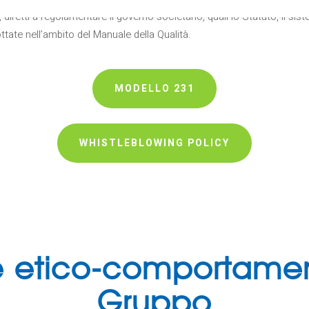
 diretti a regolamentare il governo societario, quali lo Statuto, il si
tate nell’ambito del Manuale della Qualità.
MODELLO 231
WHISTLEBLOWING POLICY
 etico-comportamen
Gruppo