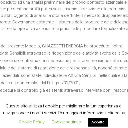
eduto ad una analisi preliminare del proprio contesto aziendale 
à che presentano profili potenziali di rischio in relazione alla commissi
o stati oggetto di analisi: la storia dell’Ente, il mercato di apparten
porate Governance esistente, il sistema delle procure e delle deleghe, 
, la realtà operativa aziendale, le prassi e le procedure formalizzate 
one del presente Modello, GUAZZOTTI ENERGIA ha proceduto inoltre:
tività Sensibili: attraverso la ricognizione delle attività svolte dalla S
zione e delle informazioni necessarie per la comprensione delle stesse 
le e del sistema di ripartizione delle responsabilità, nonché tramite 
 aziendali, sono state individuate le Attività Sensibili nelle quali è sta
ei reati contemplati dal D. Lgs. 231/2001;
procedure di controllo già esistenti: attraverso interviste con i respons
 di specifica documentazione e informazioni della Società, sono state 
lle Attività Sensibili precedentemente individuate;
Questo sito utilizza i cookie per migliorare la tua esperienza di
cipi e regole di prevenzione: alla luce dei risultati delle due precedenti f
navigazione e i nostri servizi. Per maggiori informazioni clicca su
revenzione che devono essere attuate, per prevenire, per quanto ragio
Cookie Policy
Cookie settings
Accetto
vanti per la Società. A tal fine, la Società ha tenuto conto degli stru