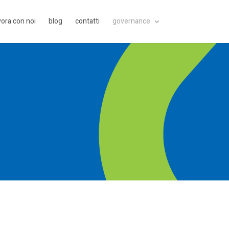
vora con noi
blog
contatti
governance