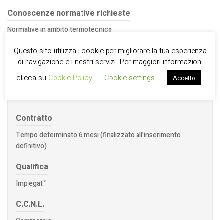
Conoscenze normative richieste
Normative in ambito termotecnico
Questo sito utilizza i cookie per migliorare la tua esperienza
di navigazione e i nostri servizi. Per maggiori informazioni
clicca su
Cookie Policy
Cookie settings
Accetto
Orario
Full-time
Contratto
Tempo determinato 6 mesi (finalizzato all’inserimento
definitivo)
Qualifica
Impiegat ⃰
C.C.N.L.